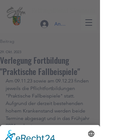
RettungsDienst Sömmerda
Anmelden
Beitrag
29. Okt. 2023
Verlegung Fortbildung
"Praktische Fallbeispiele"
Am 09.11.23 sowie am 09.12.23 finden 
jeweils die Pflichtfortbildungen 
"Praktische Fallbeispiele" statt. 
Aufgrund der derzeit bestehenden 
hohem Krankenstand werden beide 
Termine abgesagt und in das Frühjahr 
2024 verlegt. 
Weitere Informationen können über 