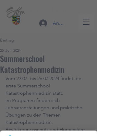
RettungsDienst Sömmerda
Anmelden
Beitrag
25. Juni 2024
Summerschool
Katastrophenmedizin
Vom 23.07. bis 26.07.2024 findet die 
erste Summerschool 
Katastrophenmedizin statt.
Im Programm finden sich 
Lehrveranstaltungen und praktische 
Übungen zu den Themen 
Katastrophenmedizin, 
Bevölkerungsschutz und Humanitäre 