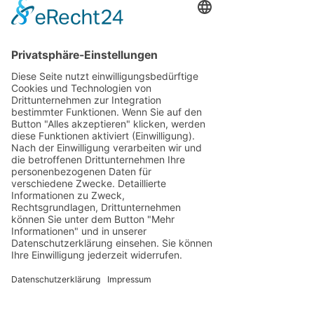
Hilfe.
Mehr Informationen gibt es hier:
KatMed Summerschool Programm
.pdf
PDF herunterladen • 1.12MB