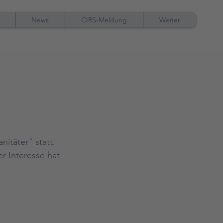
News
CIRS-Meldung
Weiter
itäter" statt. 
er Interesse hat 