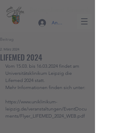
RettungsDienst Sömmerda
Anmelden
Beitrag
2. März 2024
LIFEMED 2024
Vom 15.03. bis 16.03.2024 findet am 
Universitätsklinikum Leipzig die 
Lifemed 2024 statt.
Mehr Informationen finden sich unter:
https://www.uniklinikum-
leipzig.de/veranstaltungen/EventDocu
ments/Flyer_LIFEMED_2024_WEB.pdf