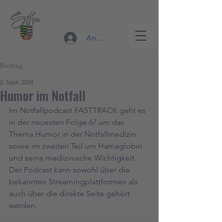
RettungsDienst Sömmerda
Anmelden
Beitrag
2. Sept. 2024
Humor im Notfall
Im Notfallpodcast FASTTRACK geht es 
in der neuesten Folge 67 um das 
Thema Humor in der Notfallmedizin 
sowie im zweiten Teil um Hämaglobin 
und seine medizinische Wichtigkeit. 
Der Podcast kann sowohl über die 
bekannten Streamingplattformen als 
auch über die direkte Seite gehört 
werden.