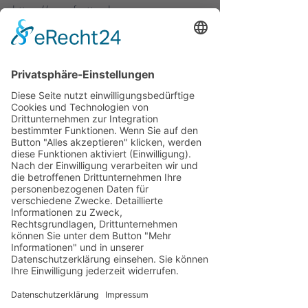
https://www.fasttrack-
notfall.com/2024/08/26/folge-67-humor-
im-notfall-und-die-wunderbare-welt-
des-hämoglobin/