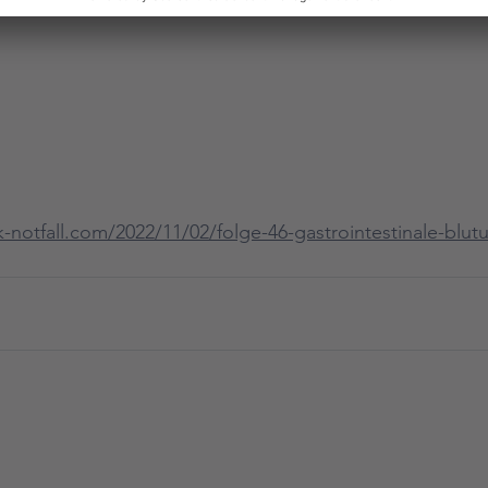
k-notfall.com/2022/11/02/folge-46-gastrointestinale-blu