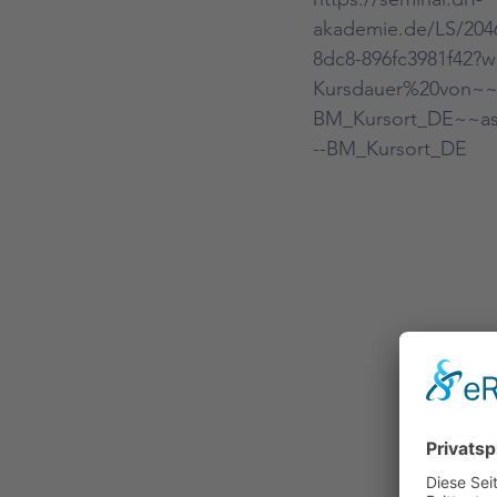
akademie.de/LS/2046
8dc8-896fc3981f42?
Kursdauer%20von~~
BM_Kursort_DE~~as
--BM_Kursort_DE