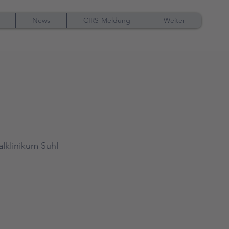
News
CIRS-Meldung
Weiter
lklinikum Suhl 