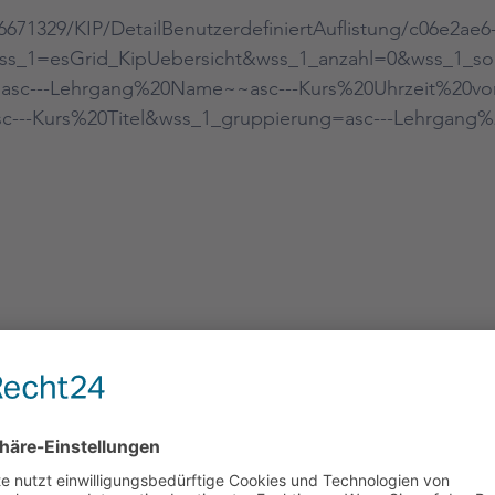
671329/KIP/DetailBenutzerdefiniertAuflistung/c06e2ae6
wss_1=esGrid_KipUebersicht&wss_1_anzahl=0&wss_1_sor
asc---Lehrgang%20Name~~asc---Kurs%20Uhrzeit%20vo
c---Kurs%20Titel&wss_1_gruppierung=asc---Lehrgan