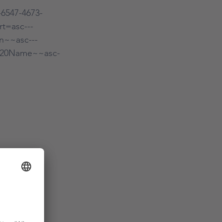
-6547-4673-
t=asc---
n~~asc---
g%20Name~~asc-