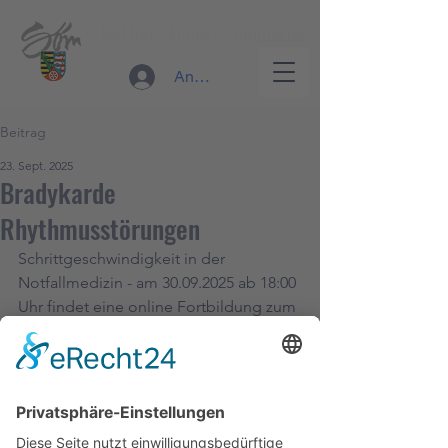
RettungsDienst Sömmerda
Anmelden
Beitrag
23. Sept. 2025
Bradykarde
Rhythmusstörungen
Schrittgeschwindigkeit in der 
Notfallmedizin - am 30.09.2025 ab 18:00 
Uhr findet eine online Fortbildung zum 
Thema bradykarde 
Herzrhythmusstörungen statt. Der link 
zur Veranstaltung findet sich hier:
https://foam-live.de/?p=922