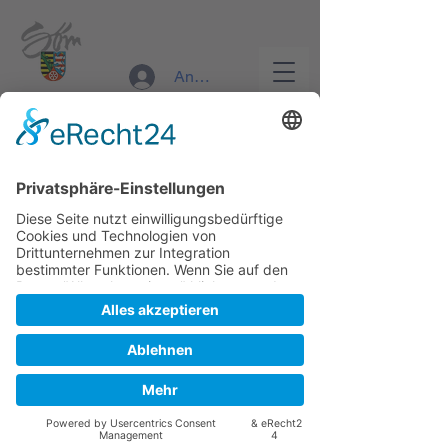
RettungsDienst Sömmerda
Anmelden
Anmeldung abgeschlossen
Rettungsdienst Sömmerda
nilstuerpitz@googlemail.com
Veranstaltungen ansehen
Erstellt von
SA-webdesign
©
2025
RettungsDienst