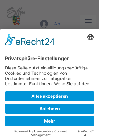
RettungsDienst Sömmerda
Anmelden
Anmeldung geschlossen
Rettungsdienst Sömmerda
nilstuerpitz@googlemail.com
Jetzt andere Veranstaltungen
ansehen
Erstellt von
SA-webdesign
©
2025
RettungsDienst