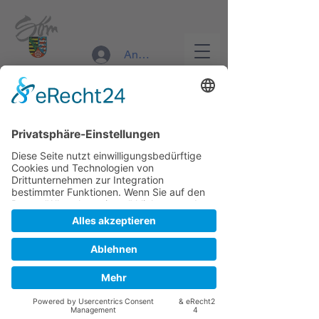
RettungsDienst Sömmerda
Anmelden
Anmeldung abgeschlossen
Rettungsdienst Sömmerda
nilstuerpitz@googlemail.com
Veranstaltungen ansehen
Erstellt von
SA-webdesign
©
2025
RettungsDienst