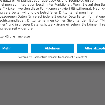
Impressum
Datenschutzerklärung
Kontakt